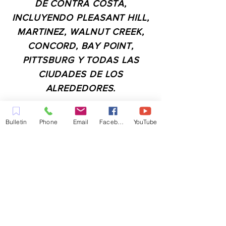
DE CONTRA COSTA,
INCLUYENDO PLEASANT HILL,
MARTINEZ, WALNUT CREEK,
CONCORD, BAY POINT,
PITTSBURG Y TODAS LAS
CIUDADES DE LOS
ALREDEDORES.
Bulletin
Phone
Email
Facebook
YouTube
CONTACTO:
ADMIN@MYFAITHUNLIMITED.COM
QUICK LINKS:
PLANIFICA TU VISITA
QUIERO ORACIÓN