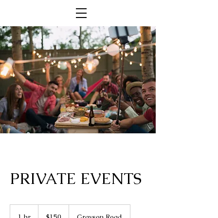
PRIVATE EVENTS
150
US
1 hr
1
$150
Grayson Road