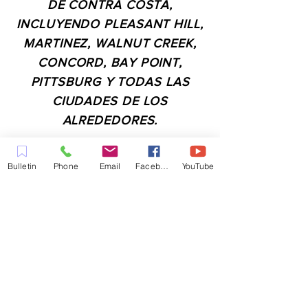
DE CONTRA COSTA,
INCLUYENDO PLEASANT HILL,
MARTINEZ, WALNUT CREEK,
CONCORD, BAY POINT,
PITTSBURG Y TODAS LAS
CIUDADES DE LOS
ALREDEDORES.
Bulletin
Phone
Email
Facebook
YouTube
CONTACTO:
ADMIN@MYFAITHUNLIMITED.COM
QUICK LINKS:
PLANIFICA TU VISITA
QUIERO ORACIÓN