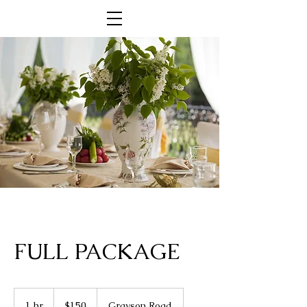
FULL PACKAGE
150
US
1 hr
1
$150
Grayson Road