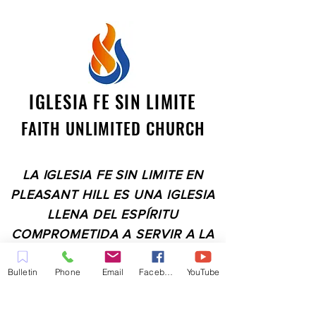
IGLESIA FE SIN LIMITE
FAITH UNLIMITED CHURCH
LA IGLESIA FE SIN LIMITE EN
PLEASANT HILL ES UNA IGLESIA
LLENA DEL ESPÍRITU
COMPROMETIDA A SERVIR A LA
COMUNIDAD EN EL CONDADO
Bulletin
Phone
Email
Facebook
YouTube
DE CONTRA COSTA,
INCLUYENDO PLEASANT HILL,
MARTINEZ, WALNUT CREEK,