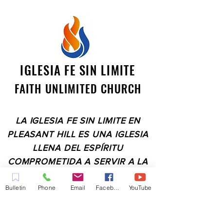
IGLESIA FE SIN LIMITE
FAITH UNLIMITED CHURCH
LA IGLESIA FE SIN LIMITE EN
PLEASANT HILL ES UNA IGLESIA
LLENA DEL ESPÍRITU
COMPROMETIDA A SERVIR A LA
COMUNIDAD EN EL CONDADO
Bulletin
Phone
Email
Facebook
YouTube
DE CONTRA COSTA,
INCLUYENDO PLEASANT HILL,
MARTINEZ, WALNUT CREEK,