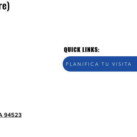
re)
QUICK LINKS:
PLANIFICA TU VISITA
A 94523