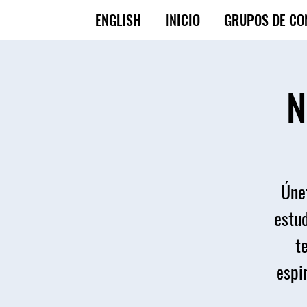
ENGLISH
INICIO
GRUPOS DE CO
N
Únet
estud
t
espir