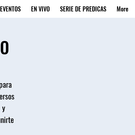
EVENTOS
EN VIVO
SERIE DE PREDICAS
More
DO
 para
versos
 y
unirte