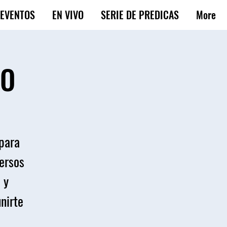
EVENTOS
EN VIVO
SERIE DE PREDICAS
More
DO
 para
versos
 y
unirte