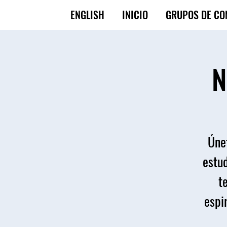
ENGLISH
INICIO
GRUPOS DE CO
N
Únet
estud
t
espir