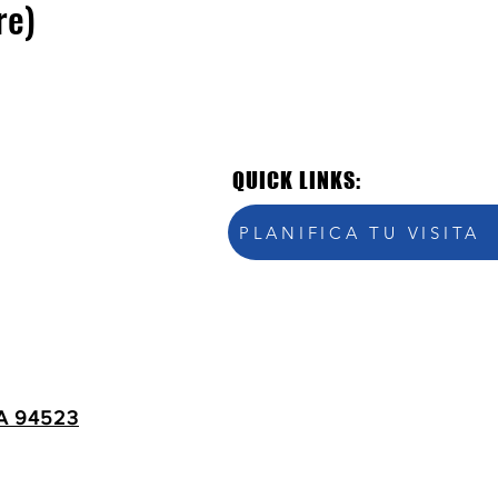
re)
QUICK LINKS:
PLANIFICA TU VISITA
A 94523