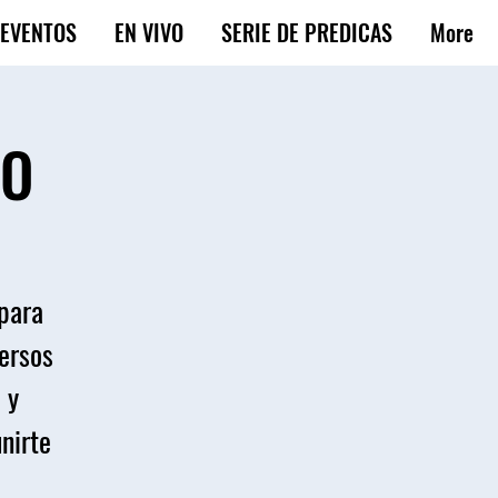
EVENTOS
EN VIVO
SERIE DE PREDICAS
More
DO
 para
versos
 y
unirte