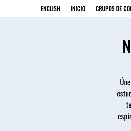
ENGLISH
INICIO
GRUPOS DE CO
N
Únet
estud
t
espir