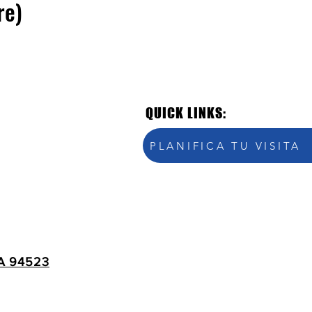
re)
QUICK LINKS:
PLANIFICA TU VISITA
A 94523