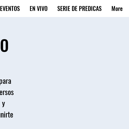
EVENTOS
EN VIVO
SERIE DE PREDICAS
More
DO
 para
versos
 y
unirte