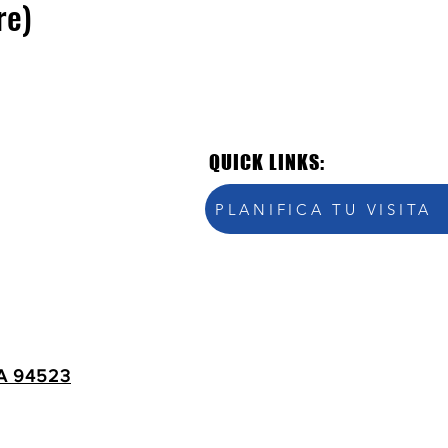
re)
QUICK LINKS:
PLANIFICA TU VISITA
A 94523