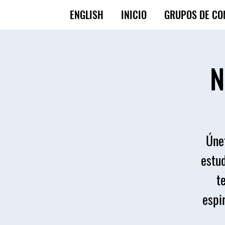
ENGLISH
INICIO
GRUPOS DE CO
N
Únet
estud
t
espir