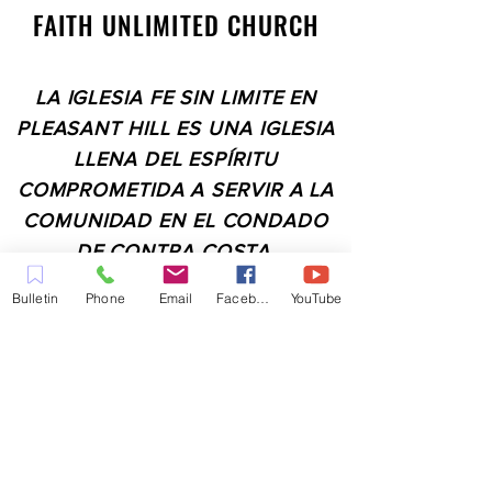
FAITH UNLIMITED CHURCH
LA IGLESIA FE SIN LIMITE EN
PLEASANT HILL ES UNA IGLESIA
LLENA DEL ESPÍRITU
COMPROMETIDA A SERVIR A LA
COMUNIDAD EN EL CONDADO
DE CONTRA COSTA,
INCLUYENDO PLEASANT HILL,
Bulletin
Phone
Email
Facebook
YouTube
MARTINEZ, WALNUT CREEK,
CONCORD, BAY POINT,
PITTSBURG Y TODAS LAS
CIUDADES DE LOS
ALREDEDORES.