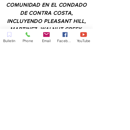
COMUNIDAD EN EL CONDADO
DE CONTRA COSTA,
INCLUYENDO PLEASANT HILL,
MARTINEZ, WALNUT CREEK,
CONCORD, BAY POINT,
Bulletin
Phone
Email
Facebook
YouTube
PITTSBURG Y TODAS LAS
CIUDADES DE LOS
ALREDEDORES.
CONTACTO:
ADMIN@MYFAITHUNLIMITED.COM
QUICK LINKS:
PLANIFICA TU VISITA