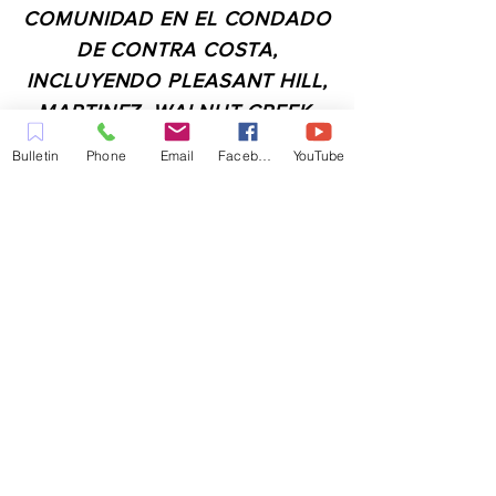
COMUNIDAD EN EL CONDADO
DE CONTRA COSTA,
INCLUYENDO PLEASANT HILL,
MARTINEZ, WALNUT CREEK,
CONCORD, BAY POINT,
Bulletin
Phone
Email
Facebook
YouTube
PITTSBURG Y TODAS LAS
CIUDADES DE LOS
ALREDEDORES.
CONTACTO:
ADMIN@MYFAITHUNLIMITED.COM
QUICK LINKS:
PLANIFICA TU VISITA