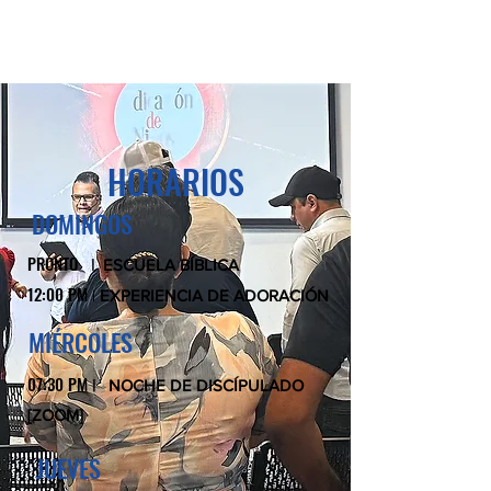
HORARIOS
DOMINGOS
PRONTO
|
ESCUELA BÍBLICA
12:00 PM
|
EXPERIENCIA DE ADORACIÓN
MIÉRCOLES
07:30 PM
| NOCHE DE DISCÍPULADO
[ZOOM]
JUEVES