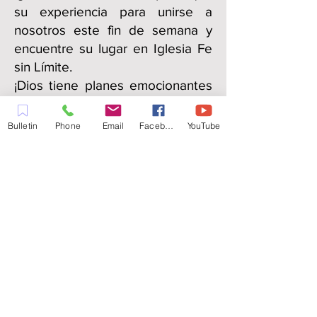
su experiencia para unirse a
nosotros este fin de semana y
encuentre su lugar en Iglesia Fe
sin Límite.
¡Dios tiene planes emocionantes
para usted y estamos ansiosos
por verlo prosperar!
Bulletin
Phone
Email
Facebook
YouTube
- Rafael Marcano, Pastor General
IGLESIA FE SIN LIMITE
FAITH UNLIMITED CHURCH