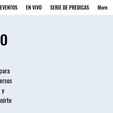
EVENTOS
EN VIVO
SERIE DE PREDICAS
More
DO
 para
versos
 y
unirte