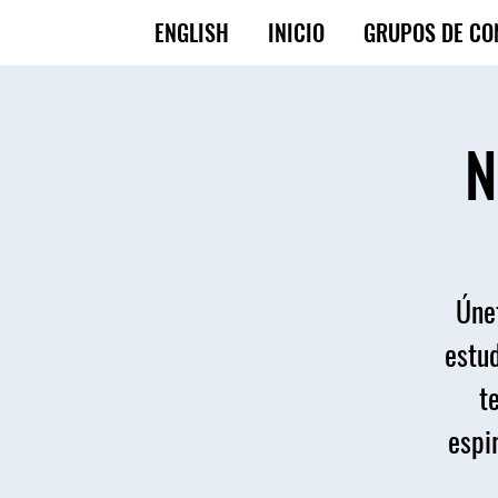
ENGLISH
INICIO
GRUPOS DE CO
N
Únet
estud
t
espir