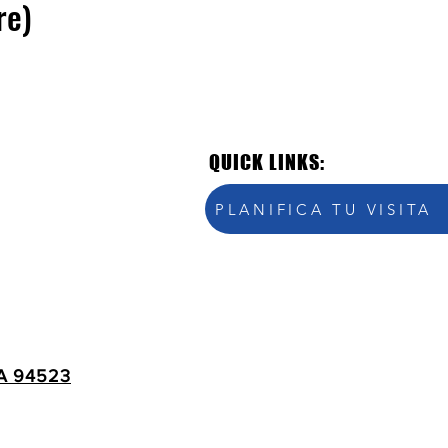
re)
QUICK LINKS:
PLANIFICA TU VISITA
A 94523