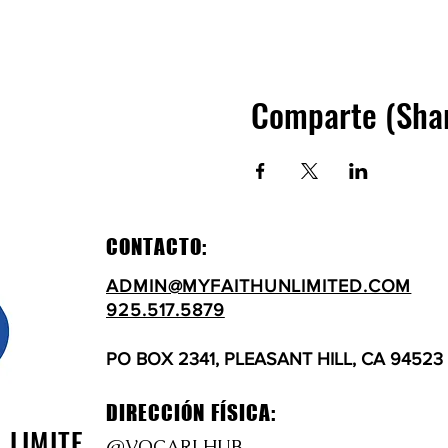
Comparte (Sha
CONTACTO:
ADMIN@MYFAITHUNLIMITED.COM
925.517.5879
PO BOX 2341, PLEASANT HILL, CA 94523
DIRECCIÓN FÍSICA:
N LIMITE
@VOCARI HUB